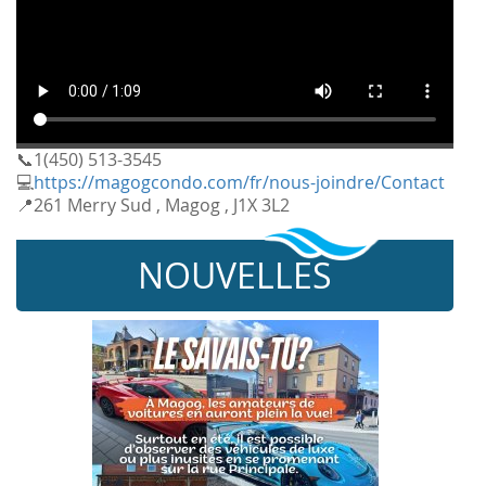
📞1(450) 513-3545
💻
https://magogcondo.com/fr/nous-joindre/Contact
📍261 Merry Sud , Magog , J1X 3L2
NOUVELLES