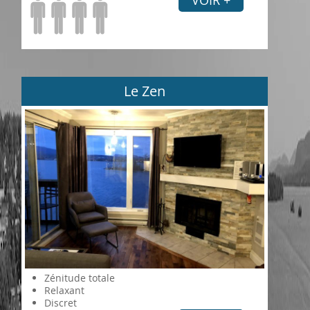
Le Zen
Zénitude totale
Relaxant
Discret