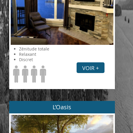
Zénitude totale
Relaxant
Discret
VOIR +
L’Oasis