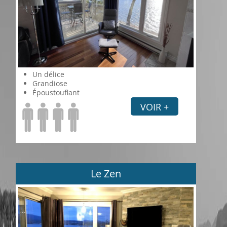
Un délice
Grandiose
Époustouflant
VOIR +
Le Zen