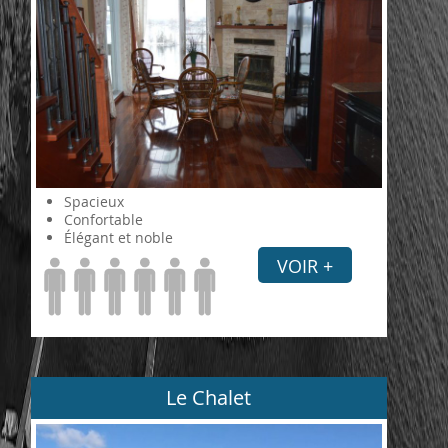
Spacieux
Confortable
Élégant et noble
VOIR +
Le Chalet