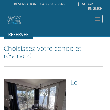
RÉSERVATION :
1 450-513-3545
ENGLISH
Toggle
navigat
RÉSERVER
Choisissez votre condo et
réservez!
Le