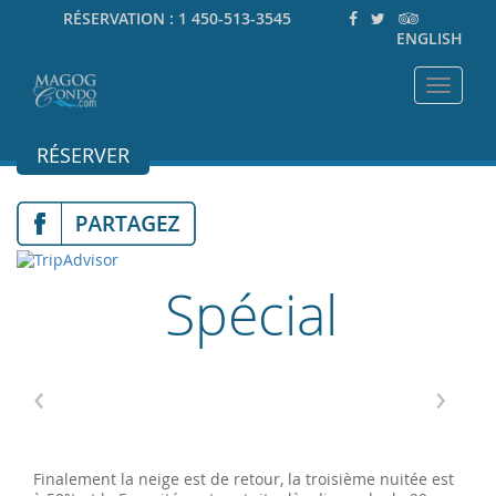
RÉSERVATION :
1 450-513-3545
ENGLISH
Toggle
navigat
RÉSERVER
Spécial
‹
›
Finalement la neige est de retour, la troisième nuitée est