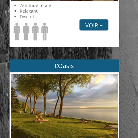
Zénitude totale
Relaxant
Discret
VOIR +
L’Oasis