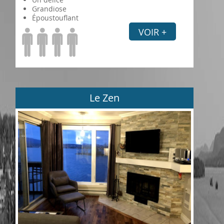
Grandiose
Époustouflant
VOIR +
Le Zen