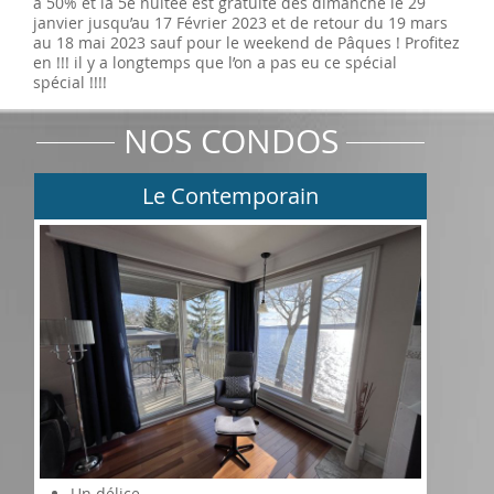
à 50% et la 5e nuitée est gratuite dès dimanche le 29
janvier jusqu’au 17 Février 2023 et de retour du 19 mars
au 18 mai 2023 sauf pour le weekend de Pâques ! Profitez
en !!! il y a longtemps que l’on a pas eu ce spécial
spécial !!!!
NOS CONDOS
Le Contemporain
Un délice