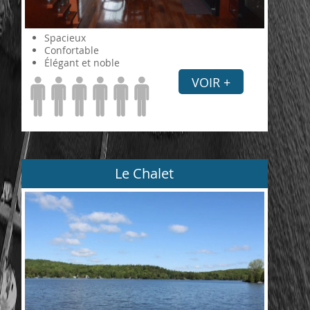
Spacieux
Confortable
Élégant et noble
VOIR +
Le Chalet