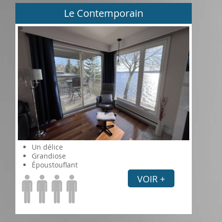
Le Contemporain
Un délice
Grandiose
Époustouflant
VOIR +