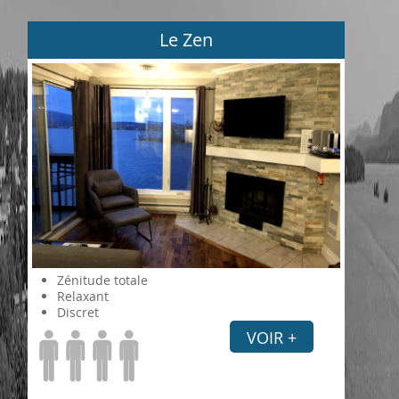
Le Zen
Zénitude totale
Relaxant
Discret
VOIR +