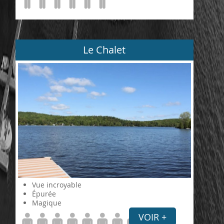
Le Chalet
Vue incroyable
Épurée
Magique
VOIR +