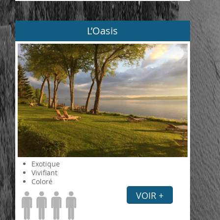
L’Oasis
Exotique
Vivifiant
Coloré
VOIR +