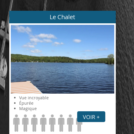
Le Chalet
Vue incroyable
Épurée
Magique
VOIR +