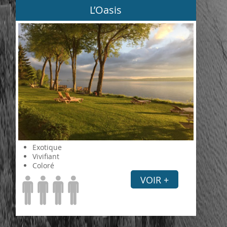
L’Oasis
Exotique
Vivifiant
Coloré
VOIR +