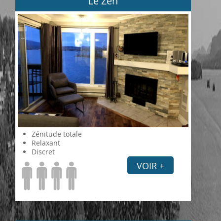
Le Zen
Zénitude totale
Relaxant
Discret
VOIR +