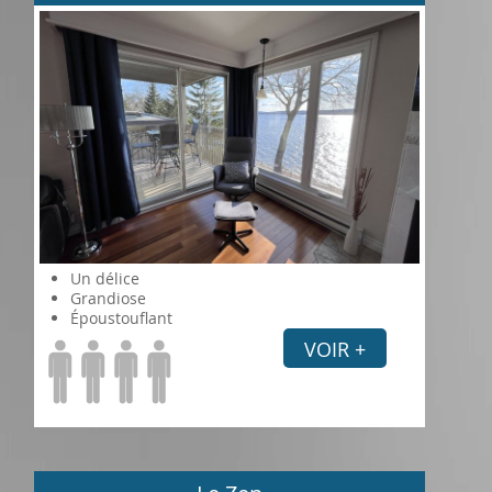
Un délice
Grandiose
Époustouflant
VOIR +