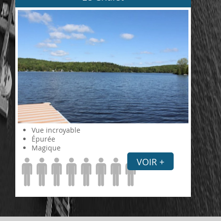
Vue incroyable
Épurée
Magique
VOIR +