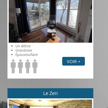
Un délice
Grandiose
Époustouflant
VOIR +
Le Zen