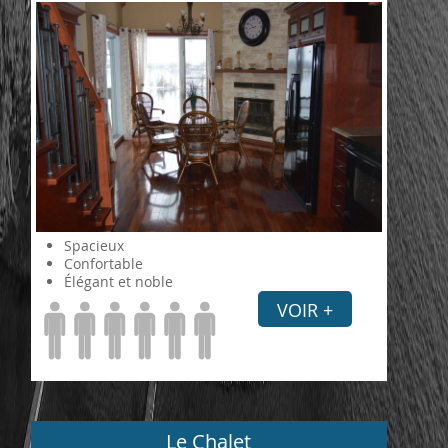
Spacieux
Confortable
Élégant et noble
VOIR +
Le Chalet