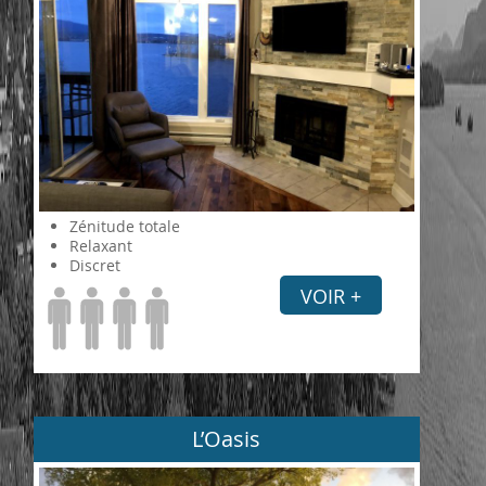
Zénitude totale
Relaxant
Discret
VOIR +
L’Oasis