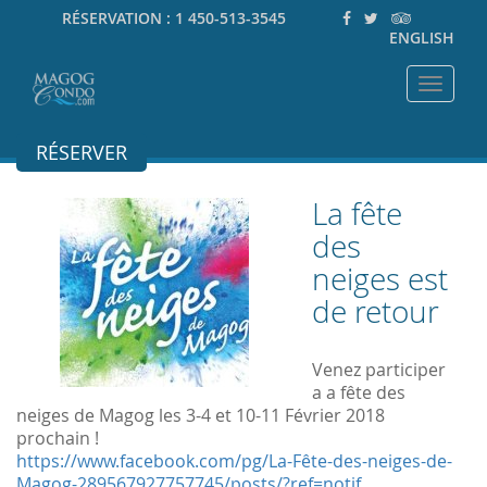
RÉSERVATION :
1 450-513-3545
ENGLISH
Toggle
navigat
RÉSERVER
La fête
des
neiges est
de retour
Venez participer
a a fête des
neiges de Magog les 3-4 et 10-11 Février 2018
prochain !
https://www.facebook.com/pg/La-Fête-des-neiges-de-
Magog-289567927757745/posts/?ref=notif