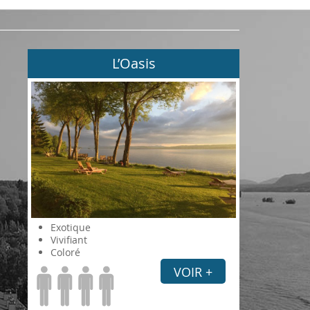
L’Oasis
Exotique
Vivifiant
Coloré
VOIR +