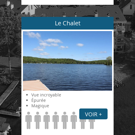
Le Chalet
Vue incroyable
Épurée
Magique
VOIR +