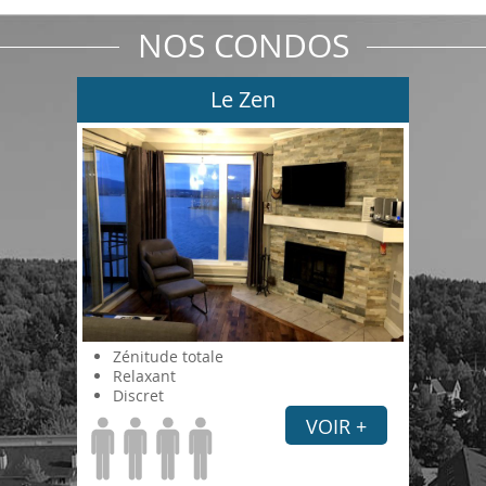
NOS CONDOS
Le Zen
Zénitude totale
Relaxant
Discret
VOIR +