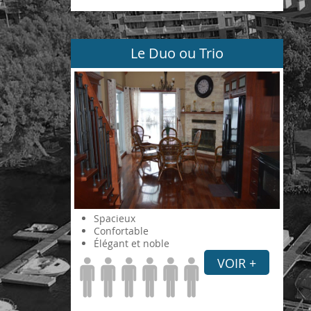
Le Duo ou Trio
Spacieux
Confortable
Élégant et noble
VOIR +