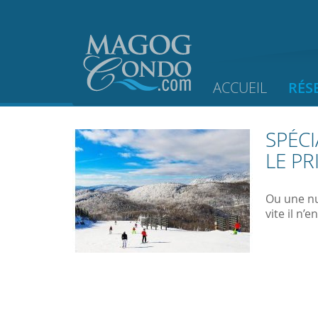
ACCUEIL
RÉS
SPÉC
LE P
Ou une nui
vite il n’