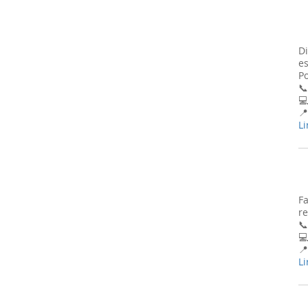
D
es
Po
📞

📍
Li
Fa
re
📞

📍
Li