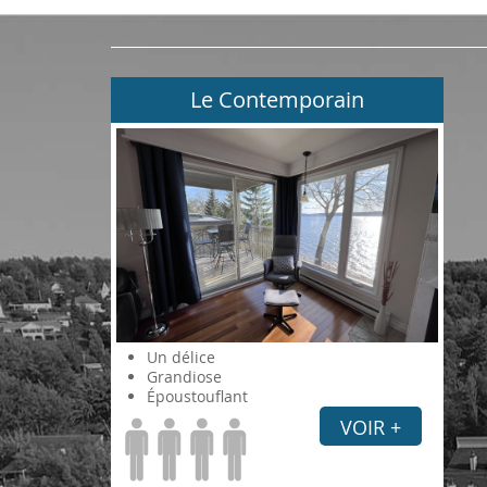
Le Contemporain
Un délice
Grandiose
Époustouflant
VOIR +