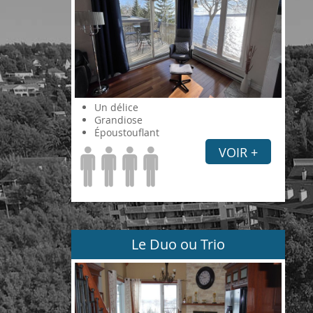
Un délice
Grandiose
Époustouflant
VOIR +
Le Duo ou Trio