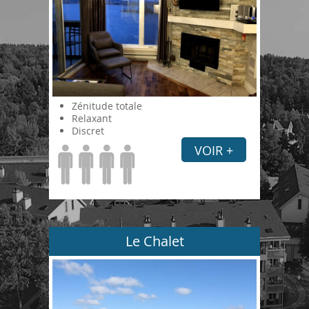
Zénitude totale
Relaxant
Discret
VOIR +
Le Chalet