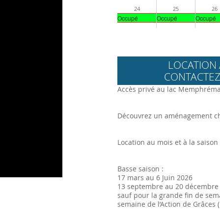
24
25
26
Occupé
Occupé
Occupé
LOCATION 
CONTACTEZ
Accès privé au lac Memphrém
Découvrez un aménagement cha
Location au mois et à la saiso
Basse saison :
17 mars au 6 Juin 2026
13 septembre au 20 décembre
sauf pour la grande fin de sema
semaine de l’Action de Grâces (