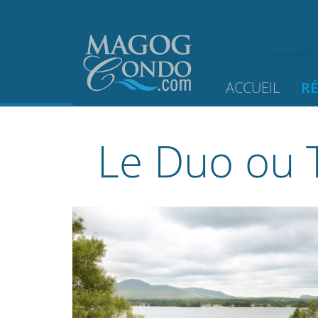
ACCUEIL
R
Le Duo ou T