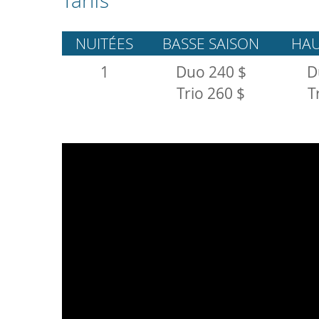
Tarifs
NUITÉES
BASSE SAISON
HAU
1
Duo 240 $
D
Trio 260 $
T