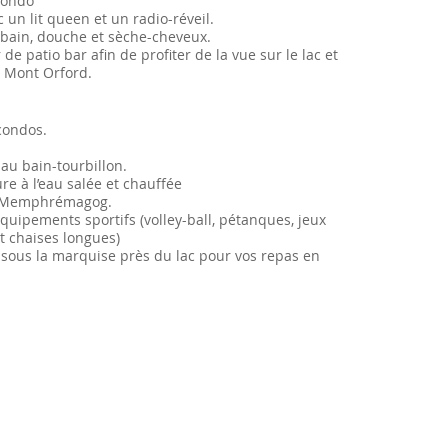
condo
un lit queen et un radio-réveil.
 bain, douche et sèche-cheveux.
de patio bar afin de profiter de la vue sur le lac et
e Mont Orford.
condos.
au bain-tourbillon.
ure à l’eau salée et chauffée
ac Memphrémagog.
équipements sportifs (volley-ball, pétanques, jeux
et chaises longues)
e sous la marquise près du lac pour vos repas en