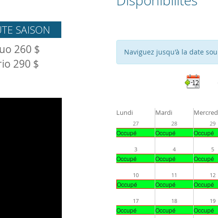
Disponibilités
TE SAISON
uo 260 $
Naviguez jusqu'à la date sou
rio 290 $
Lundi
Mardi
Mercred
27
28
29
Occupé
Occupé
Occupé
3
4
5
Occupé
Occupé
Occupé
10
11
12
Occupé
Occupé
Occupé
17
18
19
Occupé
Occupé
Occupé