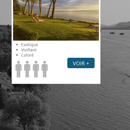
Exotique
Vivifiant
Coloré
VOIR +