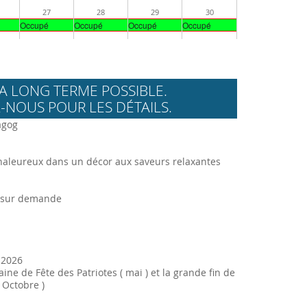
27
28
29
30
Occupé
Occupé
Occupé
Occupé
A LONG TERME POSSIBLE.
-NOUS POUR LES DÉTAILS.
agog
leureux dans un décor aux saveurs relaxantes
n sur demande
 2026
ine de Fête des Patriotes ( mai ) et la grande fin de
 Octobre )