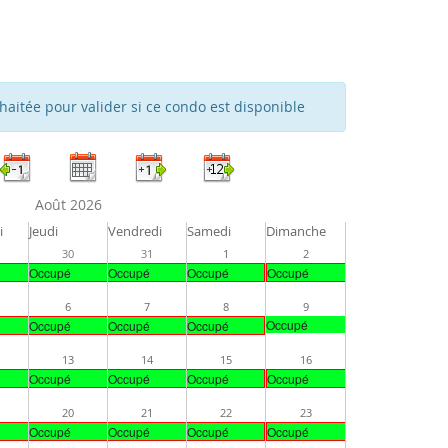
haitée pour valider si ce condo est disponible
Août 2026
i
Jeudi
Vendredi
Samedi
Dimanche
30
31
1
2
Occupé
Occupé
Occupé
Occupé
6
7
8
9
Occupé
Occupé
Occupé
Occupé
13
14
15
16
Occupé
Occupé
Occupé
Occupé
20
21
22
23
Occupé
Occupé
Occupé
Occupé