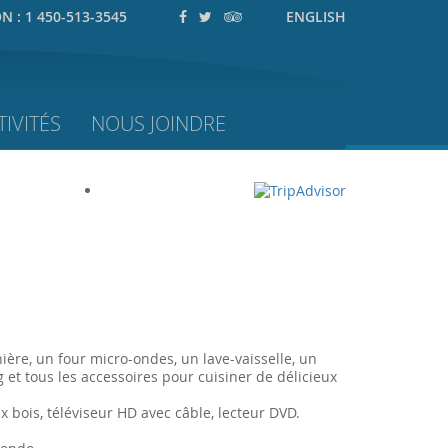
ON :
1 450-513-3545
ENGLISH
IVITÉS
NOUS JOINDRE
ière, un four micro-ondes, un lave-vaisselle, un
rig et tous les accessoires pour cuisiner de délicieux
ux bois, téléviseur HD avec câble, lecteur DVD.