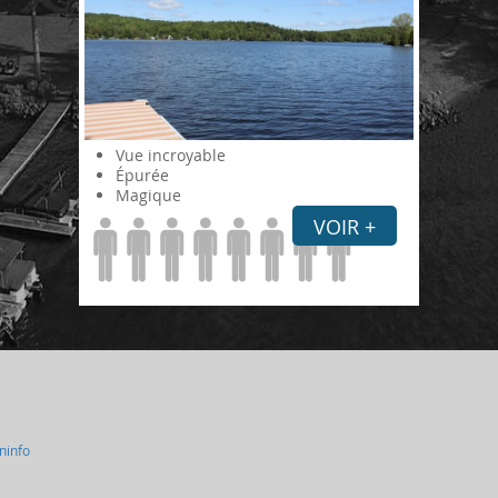
Vue incroyable
Épurée
Magique
VOIR +
oninfo