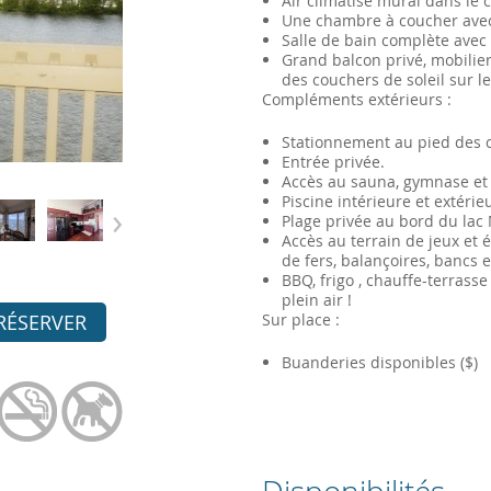
Air climatisé mural dans le 
Une chambre à coucher avec 
Salle de bain complète avec
Grand balcon privé, mobilier 
des couchers de soleil sur l
Compléments extérieurs :
Stationnement au pied des 
Entrée privée.
Accès au sauna, gymnase et 
Piscine intérieure et extérie
›
Plage privée au bord du l
Accès au terrain de jeux et 
de fers, balançoires, bancs 
BBQ, frigo , chauffe-terrass
plein air !
Sur place :
RÉSERVER
Buanderies disponibles ($)