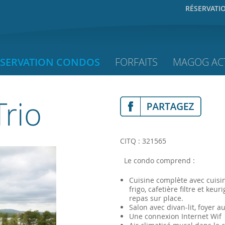
RÉSERVATI
ÉSERVATION CONDOS
FORFAITS
MAGOG ACT
rio
CITQ : 321565
Le condo comprend :
Cuisine complète avec cuisin
frigo, cafetière filtre et keu
repas sur place.
Salon avec divan-lit, foyer a
Une connexion Internet Wif