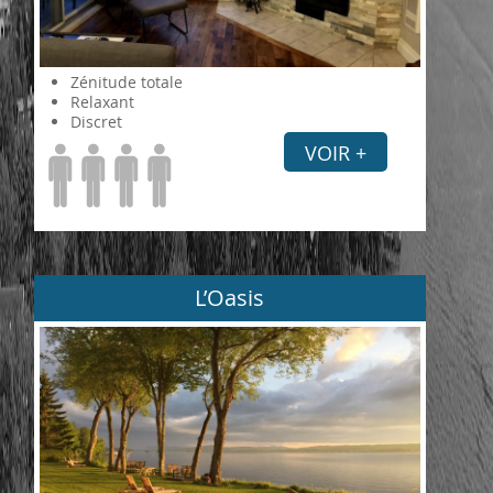
Zénitude totale
Relaxant
Discret
VOIR +
L’Oasis