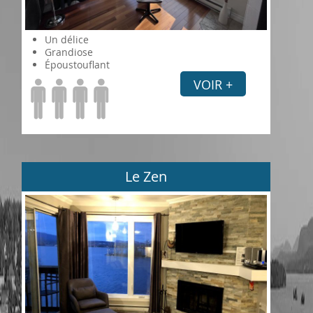
Un délice
Grandiose
Époustouflant
VOIR +
Le Zen