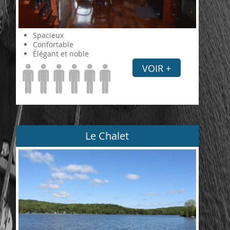
Spacieux
Confortable
Élégant et noble
VOIR +
Le Chalet