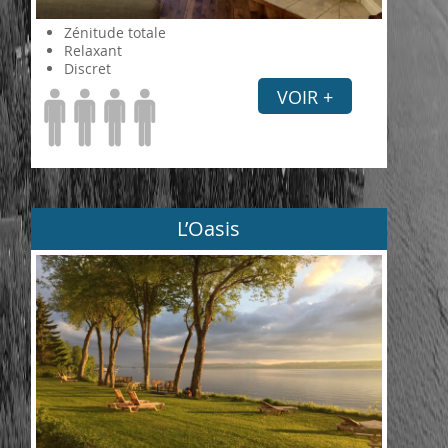
Zénitude totale
Relaxant
Discret
VOIR +
L’Oasis