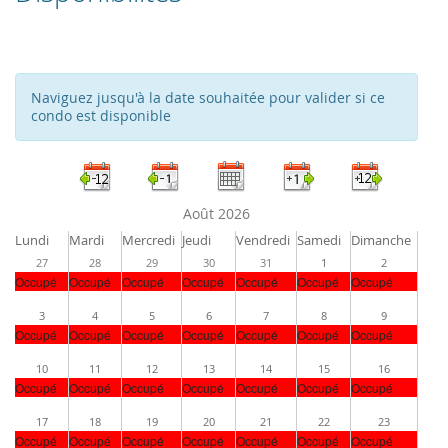
Naviguez jusqu'à la date souhaitée pour valider si ce
condo est disponible
Août 2026
Lundi
Mardi
Mercredi
Jeudi
Vendredi
Samedi
Dimanche
27
28
29
30
31
1
2
Occupé
Occupé
Occupé
Occupé
Occupé
Occupé
Occupé
3
4
5
6
7
8
9
Occupé
Occupé
Occupé
Occupé
Occupé
Occupé
Occupé
10
11
12
13
14
15
16
Occupé
Occupé
Occupé
Occupé
Occupé
Occupé
Occupé
17
18
19
20
21
22
23
Occupé
Occupé
Occupé
Occupé
Occupé
Occupé
Occupé