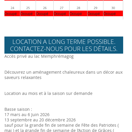
24
25
26
27
28
29
30
Occupé
Occupé
Occupé
Occupé
Occupé
Occupé
Occupé
LOCATION A LONG TERME POSSIBLE.
CONTACTEZ-NOUS POUR LES DÉTAILS.
Accès privé au lac Memphrémagog
Découvrez un aménagement chaleureux dans un décor aux
saveurs relaxantes
Location au mois et à la saison sur demande
Basse saison :
17 mars au 6 Juin 2026
13 septembre au 20 décembre 2026
sauf pour la grande fin de semaine de Fête des Patriotes (
mai ) et la grande fin de semaine de l’Action de Grâces (