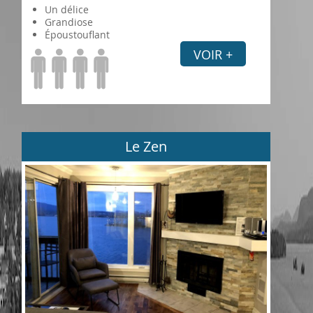
Un délice
Grandiose
Époustouflant
VOIR +
Le Zen