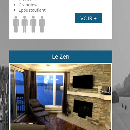
Grandiose
Époustouflant
VOIR +
Le Zen