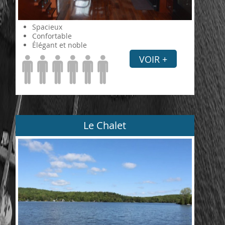
Spacieux
Confortable
Élégant et noble
VOIR +
Le Chalet