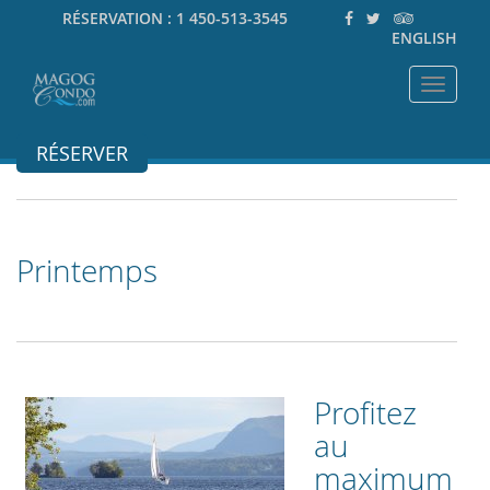
RÉSERVATION :
1 450-513-3545
ENGLISH
Toggle
navigat
RÉSERVER
Printemps
Profitez
au
maximum