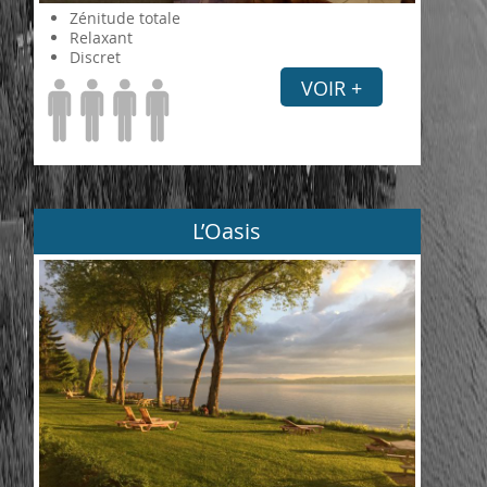
Zénitude totale
Relaxant
Discret
VOIR +
L’Oasis