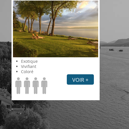
Exotique
Vivifiant
Coloré
VOIR +