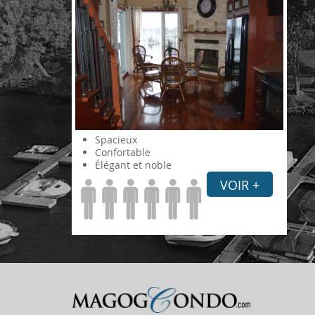
Spacieux
Confortable
Élégant et noble
VOIR +