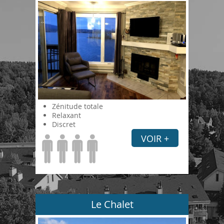
Zénitude totale
Relaxant
Discret
VOIR +
Le Chalet