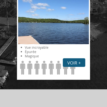
Vue incroyable
Épurée
Magique
VOIR +