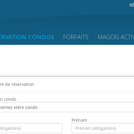
R
ERVATION CONDOS
FORFAITS
MAGOG ACTIV
re de réservation
un condo
Prénom