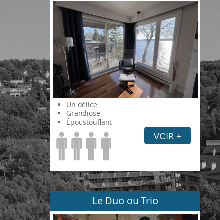
Un délice
Grandiose
Époustouflant
VOIR +
Le Duo ou Trio